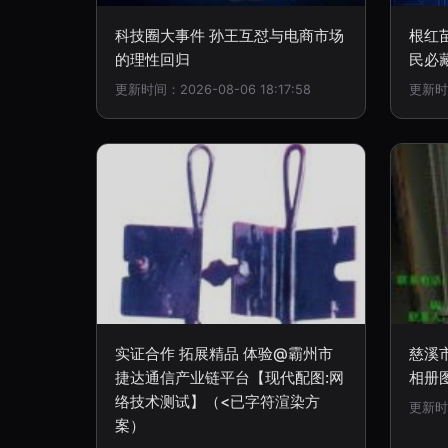
科技圈大事件 孙王互怼与电商市场
根红
的理性回归
民必
更新时间：2026-08-06 18:17:58
更新时间
实证合作 拓展精品 体验@霸州市
慈溪
捷达通信产业链平台【现代配图:网
相册
络技术测试】（<已字符渲染方
更新时间
案）