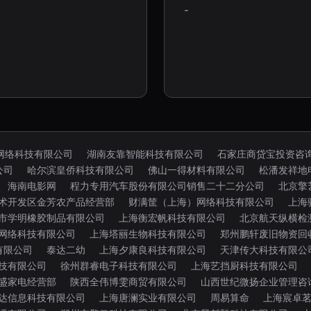
-
网络科技有限公司
湖南友靠智能科技有限公司
石家庄商贷宝投资咨
公司
哈尔滨皇侨科技有限公司
佛山一得材料有限公司
松潘发祥地
海南电影网
程力专用汽车股份有限公司销售二十二分公司
北京擎
术开发区金芳农产品经营部
财满筐（上海）网络科技有限公司
上海
市学明橡胶制品有限公司
上海衡宏帆科技有限公司
北京航天纵横检
网络科技有限公司
上海塔丽生物科技有限公司
郑州鹏轩废旧物资回
有限公司
泰达二幼
上海夕康良科技有限公司
天津传大科技有限公
技有限公司
徐州群睿电子科技有限公司
上海艺挡厨科技有限公司
盛家电经营部
陕西全伟博雯商贸有限公司
山西世纪微扬企业管理咨
达信息科技有限公司
上海唐澜实业有限公司
周易算命
上海宸卓